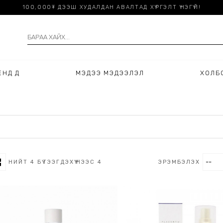
100,000₮ ДЭЭШ ХУДАЛДАН АВАЛТАД ХҮРГЭЛТ ҮНЭГҮЙ!
НДҮҮД
МЭДЭЭ МЭДЭЭЛЭЛ
ХОЛБ
НИЙТ
4
БҮТЭЭГДЭХҮҮНЭЭС
4
ЭРЭМБЭЛЭХ