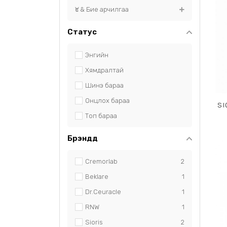
Үс & Бие арчилгаа
Статус
Энгийн
Хямдралтай
Шинэ бараа
Онцлох бараа
SI
Топ бараа
Брэндүүд
Cremorlab
2
Beklare
1
Dr.Ceuracle
1
RNW
1
Sioris
2