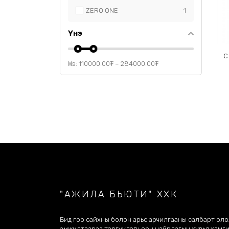
ZERO ONE
1
Үнэ
C
Үнэ:
110000.00
₮
–
284000.00
₮
"АЖИЛА БЬЮТИ" ХХК
Бид гоо сайхны болон арьс арчилгааны салбарт ол
амжилтаараа тэргүүлэгч орц найрлагын хувьд хамг