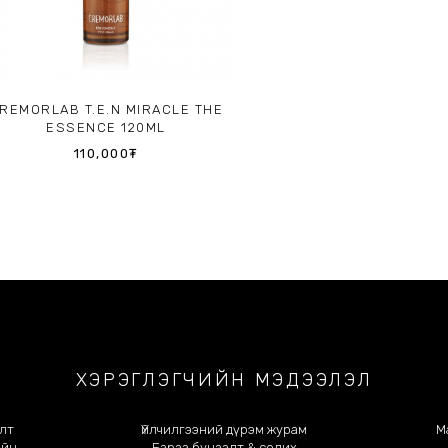
REMORLAB T.E.N MIRACLE THE
ESSENCE 120ML
110,000₮
ХЭРЭГЛЭГЧИЙН МЭДЭЭЛЭЛ
олт
Үйлчилгээний дүрэм журам
М
ийн
Бараа буцаалт & солих