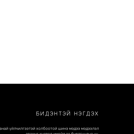
БИДЭНТЭЙ НЭГДЭХ
анай үйлчилгээтэй холбоотой шинэ мэдээ мэдээлэл
авахыг хүсвэл имэйл ээ бүртгүүлнэ үү.