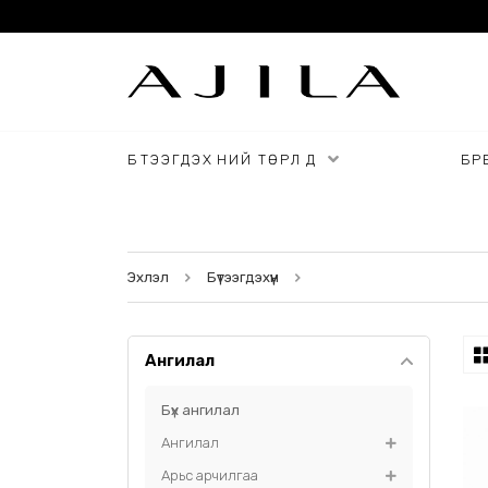
БҮТЭЭГДЭХҮҮНИЙ ТӨРЛҮҮД
БРЕ
Эхлэл
Бүтээгдэхүүн
Ангилал
Бүх ангилал
Ангилал
Арьс арчилгаа