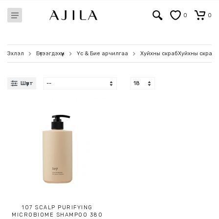
0
0
Эхлэл
Бүтээгдэхүүн
Үс & Бие арчилгаа
Хуйхны скраб
Хуйхны скраб
Шүүлт
107 SCALP PURIFYING
MICROBIOME SHAMPOO 380