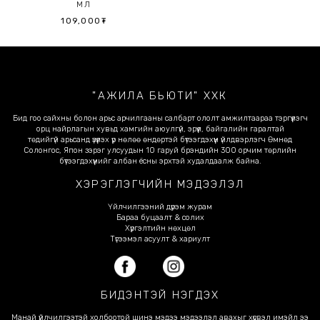
МЛ
109,000₮
"АЖИЛА БЬЮТИ" ХХК
Бид гоо сайхны болон арьс арчилгааны салбарт ололт амжилтаараа тэргүүлэгч
орц найрлагын хувьд хамгийн аюулгүй, эрүүл, байгалийн гаралтай
төдийгүй арьсанд үзүүлэх үр нөлөө өндөртэй бүтээгдэхүүн үйлдвэрлэгч Өмнөд
Солонгос, Япон зэрэг улсуудын 10 гаруй брэндийн 300 орчим төрлийн
бүтээгдэхүүнийг албан ёсны эрхтэй худалдаалж байна.
ХЭРЭГЛЭГЧИЙН МЭДЭЭЛЭЛ
Үйлчилгээний дүрэм журам
Бараа буцаалт & солих
Хүргэлтийн нөхцөл
Түгээмэл асуулт & хариулт
БИДЭНТЭЙ НЭГДЭХ
Манай үйлчилгээтэй холбоотой шинэ мэдээ мэдээлэл авахыг хүсвэл имэйл ээ