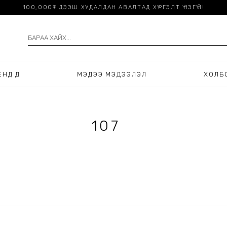
100,000₮ ДЭЭШ ХУДАЛДАН АВАЛТАД ХҮРГЭЛТ ҮНЭГҮЙ!
НДҮҮД
МЭДЭЭ МЭДЭЭЛЭЛ
ХОЛБ
107