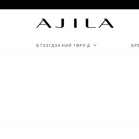
БҮТЭЭГДЭХҮҮНИЙ ТӨРЛҮҮД
БРЕ