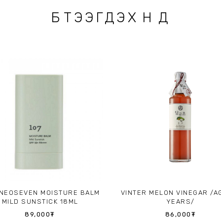
БҮТЭЭГДЭХҮҮНҮҮД
ONEOSEVEN MOISTURE BALM
VINTER MELON VINEGAR /A
MILD SUNSTICK 18ML
YEARS/
89,000₮
86,000₮