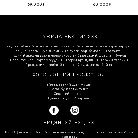
69,000₮
60,000₮
"АЖИЛА БЬЮТИ" ХХК
Бид гоо сайхны болон арьс арчилгааны салбарт ололт амжилтаараа тэргүүлэгч
орц найрлагын хувьд хамгийн аюулгүй, эрүүл, байгалийн гаралтай
төдийгүй арьсанд үзүүлэх үр нөлөө өндөртэй бүтээгдэхүүн үйлдвэрлэгч Өмнөд
Солонгос, Япон зэрэг улсуудын 10 гаруй брэндийн 300 орчим төрлийн
бүтээгдэхүүнийг албан ёсны эрхтэй худалдаалж байна.
ХЭРЭГЛЭГЧИЙН МЭДЭЭЛЭЛ
Үйлчилгээний дүрэм журам
Бараа буцаалт & солих
Хүргэлтийн нөхцөл
Түгээмэл асуулт & хариулт
БИДЭНТЭЙ НЭГДЭХ
Манай үйлчилгээтэй холбоотой шинэ мэдээ мэдээлэл авахыг хүсвэл имэйл ээ
бүртгүүлнэ үү.