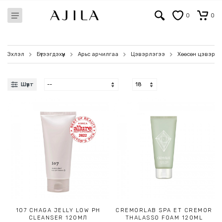
0
0
Эхлэл
Бүтээгдэхүүн
Арьс арчилгаа
Цэвэрлэгээ
Хөөсөн цэвэрлэ
Шүүлт
107 CHAGA JELLY LOW PH
CREMORLAB SPA ET CREMOR
CLEANSER 120МЛ
THALASSO FOAM 120ML