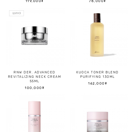
119,000₮
78,000₮
ШИНЭ
RNW DER. ADVANCED
KUOCA TONER BLEND
REVITALIZING NECK CREAM
PURIFYING 130ML
55ML
162,000₮
100,000₮