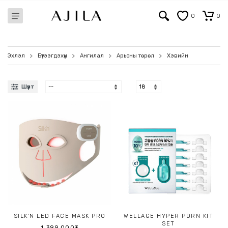
0
0
Эхлэл
Бүтээгдэхүүн
Ангилал
Арьсны төрөл
Хэвийн
Шүүлт
SILK’N LED FACE MASK PRO
WELLAGE HYPER PDRN KIT
SET
1,399,000₮