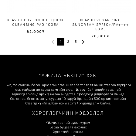
KLAVUU PHYTONCIDE QUICK
KLAVUU VEGAN ZINC
CLEANSING PAD 100EA
SUNCREAM SPF50+/PA++++
50ML
82,000₮
70,000₮
1
2
3
"АЖИЛА БЬЮТИ" ХХК
Бид гоо сайхны болон арьс арчилгааны салбарт ололт амжилтаараа тэргүүлэгч
орц найрлагын хувьд хамгийн аюулгүй, эрүүл, байгалийн гаралтай
төдийгүй арьсанд үзүүлэх үр нөлөө өндөртэй бүтээгдэхүүн үйлдвэрлэгч Өмнөд
Солонгос, Япон зэрэг улсуудын 10 гаруй брэндийн 300 орчим төрлийн
бүтээгдэхүүнийг албан ёсны эрхтэй худалдаалж байна.
ХЭРЭГЛЭГЧИЙН МЭДЭЭЛЭЛ
Үйлчилгээний дүрэм журам
Бараа буцаалт & солих
Хүргэлтийн нөхцөл