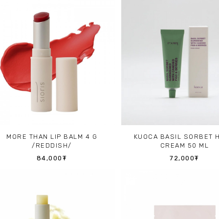
MORE THAN LIP BALM 4 G
KUOCA BASIL SORBET 
/REDDISH/
CREAM 50 ML
84,000₮
72,000₮