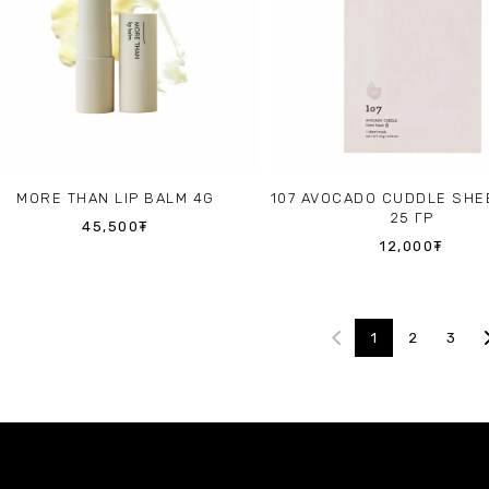
MORE THAN LIP BALM 4G
107 AVOCADO CUDDLE SHE
25 ГР
45,500₮
12,000₮
1
2
3