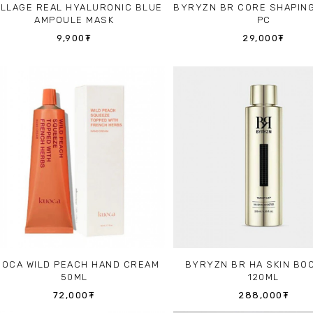
LLAGE REAL HYALURONIC BLUE
BYRYZN BR CORE SHAPING
AMPOULE MASK
PC
9,900₮
29,000₮
UOCA WILD PEACH HAND CREAM
BYRYZN BR HA SKIN BO
50ML
120ML
72,000₮
288,000₮