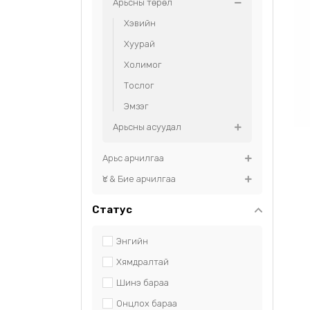
Арьсны төрөл
Хэвийн
Хуурай
Холимог
Тослог
Эмзэг
Арьсны асуудал
Арьс арчилгаа
Үс & Бие арчилгаа
Статус
Энгийн
Хямдралтай
Шинэ бараа
Онцлох бараа