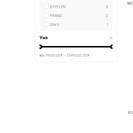
WE
BYRYZN
3
FRANZ
2
Silk'n
1
Үнэ
Үнэ:
9900.00
₮
–
1399000.00
₮
K