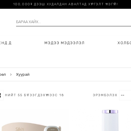
100,000₮ ДЭЭШ ХУДАЛДАН АВАЛТАД ХҮРГЭЛТ ҮНЭГҮЙ!
НДҮҮД
МЭДЭЭ МЭДЭЭЛЭЛ
ХОЛБ
рөл
Хуурай
НИЙТ
55
БҮТЭЭГДЭХҮҮНЭЭС
18
ЭРЭМБЭЛЭХ