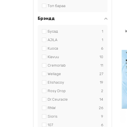
Топ бараа
Брэндүүд
Бусад
1
AJILA
1
Kuoca
6
Klavuu
10
Cremorlab
11
Wellage
27
Elishacoy
19
Rosy Drop
2
Dr.Ceuracle
14
RNW
26
Sioris
9
107
6