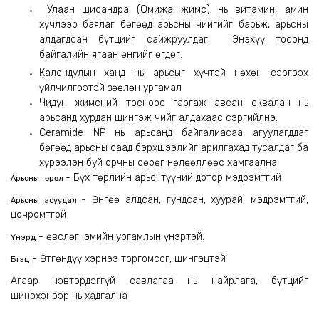
Улаан шисандра (Омижа жимс) нь витамин, амин
хүчлээр баялаг бөгөөд арьсны чийгийг барьж, арьсны
алдагдсан бүтцийг сайжруулдаг. Энэхүү тосонд
байгалийн ягаан өнгийг өгдөг.
Календулын ханд нь арьсыг хүчтэй нөхөн сэргээх
үйлчилгээтэй зөөлөн ургамал
Чидун жимсний тосноос гаргаж авсан сквалан нь
арьсанд хурдан шингэж чийг алдахаас сэргийлнэ.
Ceramide NP нь арьсанд байгалиасаа агуулагддаг
бөгөөд арьсны саад бэрхшээлийг арилгахад тусалдаг ба
хүрээлэн буй орчны сөрөг нөлөөллөөс хамгаална.
- Бүх төрлийн арьс, түүний дотор мэдрэмтгий
Арьсны төрөл
- Өнгөө алдсан, гундсан, хуурай, мэдрэмтгий,
Арьсны асуудал
цочромтгой
- өвслөг, эмийн ургамлын үнэртэй.
Үнэрүүд
- Өтгөндүү хэрнээ торгомсог, шингэцтэй
Бүтэц
Агаар нэвтэрдэггүй савлагаа нь найрлага, бүтцийг
шинэхэнээр нь хадгална