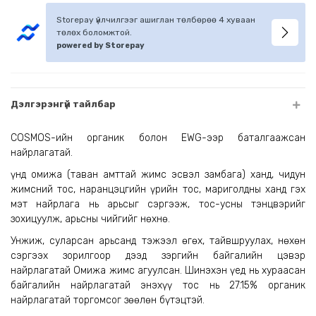
Storepay үйлчилгээг ашиглан төлбөрөө 4 хуваан
төлөх боломжтой.
powered by Storepay
Дэлгэрэнгүй тайлбар
COSMOS-ийн органик болон EWG-ээр баталгаажсан
найрлагатай.
Үүнд омижа (таван амттай жимс эсвэл замбага) ханд, чидун
жимсний тос, наранцэцгийн үрийн тос, мариголдны ханд гэх
мэт найрлага нь арьсыг сэргээж, тос-усны тэнцвэрийг
зохицуулж, арьсны чийгийг нөхнө.
Унжиж, суларсан арьсанд тэжээл өгөх, тайвшруулах, нөхөн
сэргээх зорилгоор дээд зэргийн байгалийн цэвэр
найрлагатай Омижа жимс агуулсан. Шинэхэн үед нь хураасан
байгалийн найрлагатай энэхүү тос нь 27.15% органик
найрлагатай торгомсог зөөлөн бүтэцтэй.