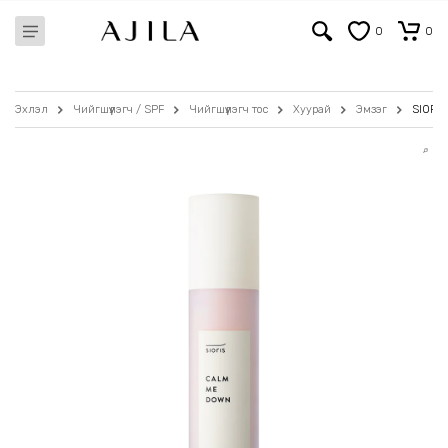
0
0
Эхлэл
Чийгшүүлэгч / SPF
Чийгшүүлэгч тос
Хуурай
Эмзэг
SIORI