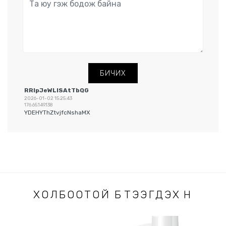
БИЧИХ
RRIpJeWLlSAtTbQG
2026-01-02 15:25:43
176.65.149.138
YDEHYThZtvjfcNshaMX
ХОЛБООТОЙ БҮТЭЭГДЭХҮҮН