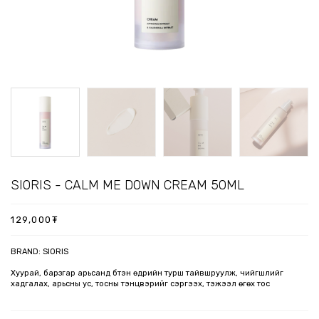
SIORIS - CALM ME DOWN CREAM 50ML
129,000
₮
BRAND:
SIORIS
Хуурай, барзгар арьсанд бүтэн өдрийн турш тайвшруулж, чийгшлийг
хадгалах, арьсны ус, тосны тэнцвэрийг сэргээх, тэжээл өгөх тос