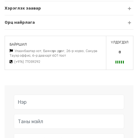
Хэрэглэх заавар
Орц найрлага
ҮЛДЭГДЭЛ
БАЙРШИЛ
Улаанбаатар хот, Баянзүрх дүүрэг, 26-р хороо, Сакура
8
Тауэр оффис, 6-р давхарт 601 тоот
(+976) 77059292