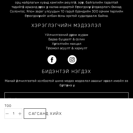
орц найрлагын хувьд хамгийн аюулгүй, эрүүл, байгалийн гаралтай
төдийгүй арьсанд үзүүлэх үр нөлөө өндөртэй бүтээгдэхүүн үйлдвэрлэгч Өмнөд
Солонгос, Япон зэрэг улсуудын 10 гаруй брэндийн 300 орчим төрлийн
бүтээгдэхүүнийг албан ёсны эрхтэй худалдаалж байна.
ХЭРЭГЛЭГЧИЙН МЭДЭЭЛЭЛ
Үйлчилгээний дүрэм журам
Бараа буцаалт & солих
Хүргэлтийн нөхцөл
Түгээмэл асуулт & хариулт
БИДЭНТЭЙ НЭГДЭХ
Манай үйлчилгээтэй холбоотой шинэ мэдээ мэдээлэл авахыг хүсвэл имэйл ээ
бүртгүүлнэ үү.
ТОО
САГСАНД ХИЙХ
ИЛГЭЭХ