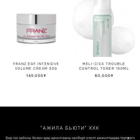
FRANZ EGF INTENSIVE
MELI-CICA TROUBLE
VOLUME CREAM 30G
CONTROL TONER 150ML
169,000
₮
80,000
₮
"АЖИЛА БЬЮТИ" ХХК
Бид гоо сайхны болон арьс арчилгааны салбарт ололт амжилтаараа тэргүүлэгч