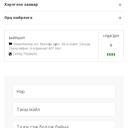
Хэрэглэх заавар
Орц найрлага
ҮЛДЭГДЭЛ
БАЙРШИЛ
Улаанбаатар хот, Баянзүрх дүүрэг, 26-р хороо, Сакура
5
Тауэр оффис, 6-р давхарт 601 тоот
(+976) 77059292