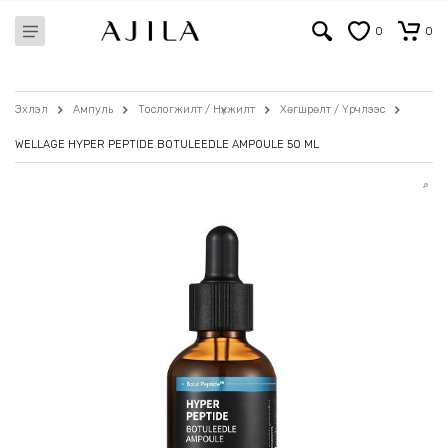
0
0
Эхлэл
Ампуль
Тослогжилт / Нүхжилт
Хөгшрөлт / Үрчлээс
WELLAGE HYPER PEPTIDE BOTULEEDLE AMPOULE 50 ML