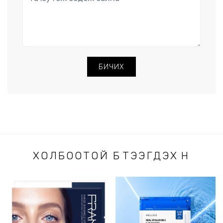
БИЧИХ
ХОЛБООТОЙ БҮТЭЭГДЭХҮҮН