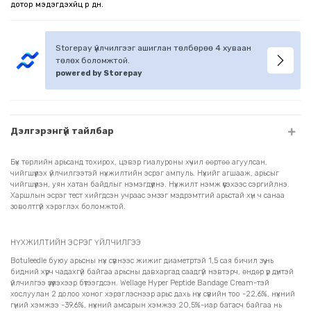
дотор мэдэгдэхүйц үр дүн.
Storepay үйлчилгээг ашиглан төлбөрөө 4 хуваан
төлөх боломжтой.
powered by Storepay
Дэлгэрэнгүй тайлбар
Бүх төрлийн арьсанд тохирох, цэвэр гиалуроны хүчил өөртөө агуулсан,
чийгшүүлэх үйлчилгээтэй нүхжилтийн эсрэг ампуль. Нүхийг агшааж, арьсыг
чийгшүүлэн, уян хатан байдлыг нэмэгдүүлнэ. Нүхжилт нэмж үүсэхээс сэргийлнэ.
Харшлын эсрэг тест хийгдсэн учраас эмзэг мэдрэмтгий арьстай хүн ч санаа
зоволтгүй хэрэглэх боломжтой.
НҮХЖИЛТИЙН ЭСРЭГ ҮЙЛЧИЛГЭЭ
Botuleedle буюу арьсны нүх сүвнээс жижиг диаметртэй 1,5 сая бичил зүү нь
бидний хүрч чадахгүй байгаа арьсны давхаргад саадгүй нэвтэрч, өндөр үр дүнтэй
үйлчилгээ үзүүлэхээр бүтээгдсэн. Wellage Hyper Peptide Bandage Cream-тэй
хослуулан 2 долоо хоног хэрэглэснээр арьс дахь нүх сүвийн тоо -22,6%, нүхний
гүний хэмжээ -39,6%, нүхний амсарын хэмжээ 20,5%-иар багасч байгаа нь