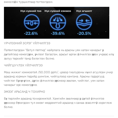
эмнэлзүйн туршилтаар тогтоогдсон.
ҮРЧЛЭЭНИЙ ЭСРЭГ ҮЙЛЧИЛГЭЭ
Патентлагдсан “Ботул пептид” найрлага нь арьсны уян хатан чанарыг үр
дүнтэйгээр нэмэгдүүлж, үрчлээг багасган, арьсыг өргөх үйлчилгээ үзүүлэх учраас илүү
залуу төрхийг танд бэлэглэх болно.
ЧИЙГШҮҮЛЭХ ҮЙЛЧИЛГЭЭ
Маш жижиг хэмжээтэй /50,000 ppm/, цэвэр гиалуроны хүчил агуулсан учир
арьсанд хормын төдийд шингэж, чийгшлээр хангана. Арьсны гадаргууд
чийглэг бүрхүүл үүсгэж, дүүргэх үйлчилгээ үзүүлснээр зөөлөн, чийглэг, уян хатан
чанарыг эрс нэмэгдүүлнэ.
ЭМЗЭГ АРЬСАНД Ч ТОХИРНО
Бүх төрлийн арьсанд тохиромжтой. Хамгийн зөөлнөөр үр дүнтэй үйлчилгээ
үзүүлэхээр бүтээгдсэн тул эмзэг мэдрэмтгий арьсанд ч санаа зоволтгүй хэрэглэж
болно.