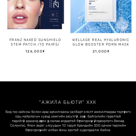
FRANZ NAKED SUNSHIELD
WELLAGE REAL HYALURONIC
STEM PATCH /10 PAIRS/
GLOW BOOSTER PDRN MASK
126,000
₮
21,000
₮
"АЖИЛА БЬЮТИ" ХХК
Бид гоо сайхны болон арьс арчилгааны салбарт ололт амжилтаараа тэргүүлэгч
орц найрлагын хувьд хамгийн аюулгүй, эрүүл, байгалийн гаралтай
төдийгүй арьсанд үзүүлэх үр нөлөө өндөртэй бүтээгдэхүүн үйлдвэрлэгч Өмнөд
Солонгос, Япон зэрэг улсуудын 10 гаруй брэндийн 300 орчим төрлийн
бүтээгдэхүүнийг албан ёсны эрхтэй худалдаалж байна.