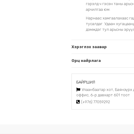
гэрэлд ч гэсэн таны арьс
арчилгаа юм.
Нарнаас хамгаалахаас га
тусалдаг. Удаан хугацаа
дэмждэг тул арьсны эрүүл
Хэрэглэх заавар
Орц найрлага
БАЙРШИЛ
Улаанбаатар хот, Баянзүрх 
оффис, 6-р давхарт 601 тоот
(+976) 77059292