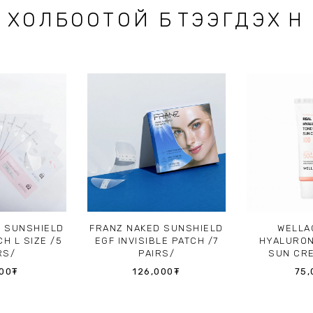
ХОЛБООТОЙ БҮТЭЭГДЭХҮҮН
D SUNSHIELD
FRANZ NAKED SUNSHIELD
WELLA
CH L SIZE /5
EGF INVISIBLE PATCH /7
HYALURON
RS/
PAIRS/
SUN CRE
00
₮
126,000
₮
75,