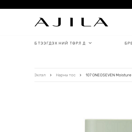
БҮТЭЭГДЭХҮҮНИЙ ТӨРЛҮҮД
БРЕ
Эхлэл
Нарны тос
107 ONEOSEVEN Moisture 