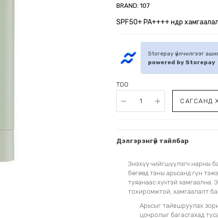
BRAND:
107
SPF50+ PA++++ өндөр хамгаалал
Storepay үйлчилгээг аш
powered by Storepay
ТОО
САГСАНД 
Дэлгэрэнгүй тайлбар
Энэхүү чийгшүүлэгч нарны б
бөгөөд таны арьсанд гүн тэж
туяанаас хүчтэй хамгаална. Э
тохиромжтой, хамгаалалт ба 
Арьсыг тайвшруулах зори
цочролыг багасгахад тус