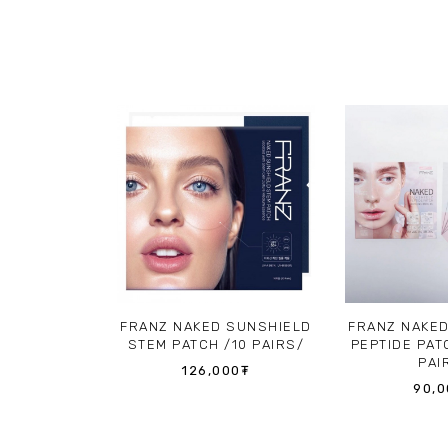
GAN ZINC
FRANZ NAKED SUNSHIELD
FRANZ NAKE
EAM
STEM PATCH /10 PAIRS/
PEPTIDE PAT
+++ 50ML
PAI
126,000
₮
00
₮
90,0