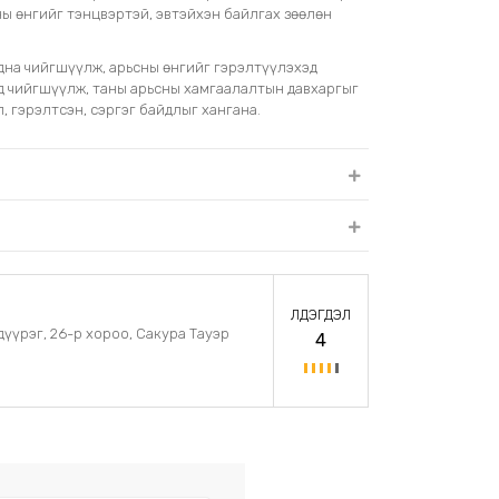
ны өнгийг тэнцвэртэй, эвтэйхэн байлгах зөөлөн
дна чийгшүүлж, арьсны өнгийг гэрэлтүүлэхэд
нд чийгшүүлж, таны арьсны хамгаалалтын давхаргыг
, гэрэлтсэн, сэргэг байдлыг хангана.
ҮЛДЭГДЭЛ
дүүрэг, 26-р хороо, Сакура Тауэр
4