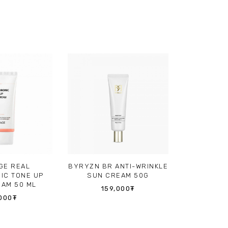
GE REAL
BYRYZN BR ANTI-WRINKLE
KLAVUU U
IC TONE UP
SUN CREAM 50G
FRESH
AM 50 ML
SPF50+/
159,000
₮
000
₮
66