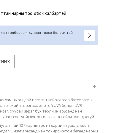
ттай нарны тос, stick хэлбэртэй
иглан төлбөрөө 4 хуваан төлөх боломжтой.
ХИЙХ
альзам нь онцгой исгэсэн найрлагаар бүтээгдсэн
ээл өгөхийн зэрэгцээ хортой UVA болон UVB
мзэг, хуурай зэрэг бүх төрлийн арьсанд нэн
гялалзсан, чийглэг өнгөлгөө өгч цайрч наалдахгүй.
улалттай 107 нарны тос нь өдрийн турш улайлт,
алдаг. Эмзэг арьсанд нэн тохиромжтой бөгөөд нарны