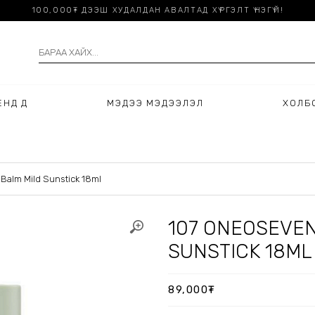
100,000₮ ДЭЭШ ХУДАЛДАН АВАЛТАД ХҮРГЭЛТ ҮНЭГҮЙ!
НДҮҮД
МЭДЭЭ МЭДЭЭЛЭЛ
ХОЛБ
Balm Mild Sunstick 18ml
107 ONEOSEVEN
SUNSTICK 18ML
89,000
₮